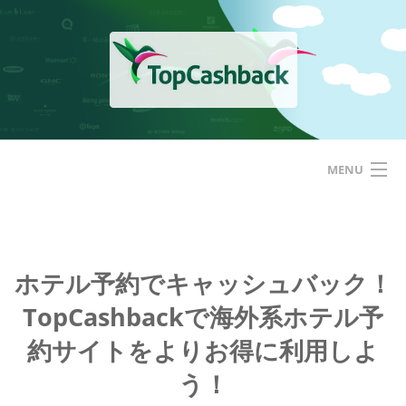
Skip
to
content
MENU
ホーム
TopCashbackアメリカ
ホテル予約でキャッシュバック！
TopCashbackで海外系ホテル予
はじめての方へ
約サイトをよりお得に利用しよ
サービス
う！
基本的な使い方