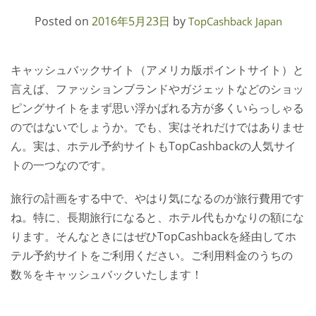
Posted on
2016年5月23日
by
TopCashback Japan
人気ショップご利用ガイド
お問い合わせ方法
キャッシュバックサイト（アメリカ版ポイントサイト）と
言えば、ファッションブランドやガジェットなどのショッ
よくあるご質問
ピングサイトをまず思い浮かばれる方が多くいらっしゃる
のではないでしょうか。でも、実はそれだけではありませ
ブログ
ん。実は、ホテル予約サイトもTopCashbackの人気サイ
トの一つなのです。
旅行の計画をする中で、やはり気になるのが旅行費用です
ね。特に、長期旅行になると、ホテル代もかなりの額にな
ります。そんなときにはぜひTopCashbackを経由してホ
テル予約サイトをご利用ください。ご利用料金のうちの
数％をキャッシュバックいたします！