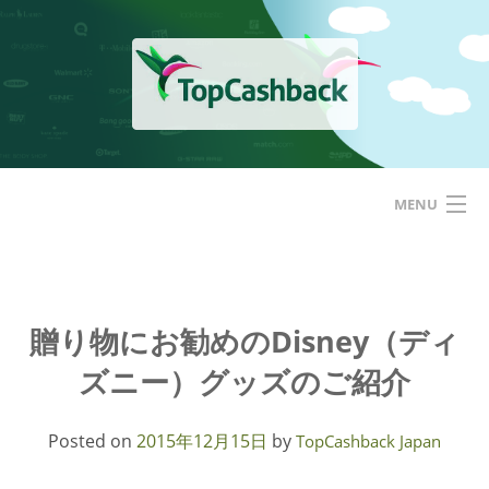
Skip
to
content
MENU
ホーム
TopCashbackアメリカ
贈り物にお勧めのDisney（ディ
ズニー）グッズのご紹介
はじめての方へ
サービス
Posted on
2015年12月15日
by
TopCashback Japan
基本的な使い方