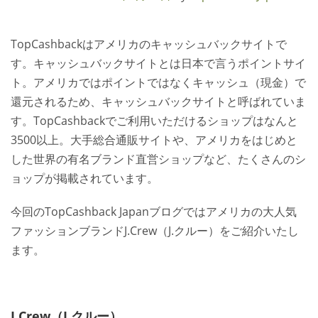
人気ショップご利用ガイド
TopCashbackはアメリカのキャッシュバックサイトで
す。キャッシュバックサイトとは日本で言うポイントサイ
お問い合わせ方法
ト。アメリカではポイントではなくキャッシュ（現金）で
よくあるご質問
還元されるため、キャッシュバックサイトと呼ばれていま
す。TopCashbackでご利用いただけるショップはなんと
ブログ
3500以上。大手総合通販サイトや、アメリカをはじめと
した世界の有名ブランド直営ショップなど、たくさんのシ
ョップが掲載されています。
今回のTopCashback Japanブログではアメリカの大人気
ファッションブランドJ.Crew（J.クルー）をご紹介いたし
ます。
J.Crew（J.クルー）