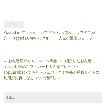
Posted in
ファッションブランド
,
人気ショップのご紹
介
Tagged
J.Crew（J.クルー）
,
人気の通販ショップ
Post
←
お友達紹介キャンペーン開催中－紹介したお友達にア
navigation
マゾンUSAのギフトカード＄５をプレゼント！
TopCashbackでキャッシュバック！海外の通販サイトの
利用がお得になる５つの活用法
→
検
索: