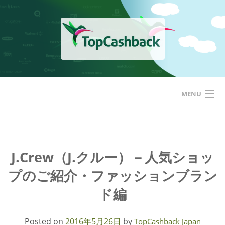
Skip
to
content
MENU
ホーム
TopCashbackアメリカ
J.Crew（J.クルー）－人気ショッ
プのご紹介・ファッションブラン
はじめての方へ
ド編
サービス
Posted on
2016年5月26日
by
TopCashback Japan
基本的な使い方