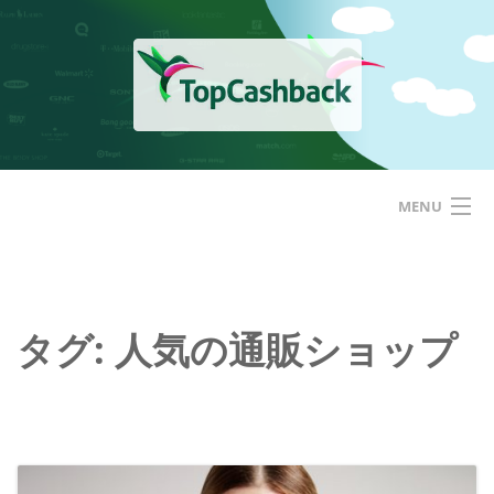
Skip
to
content
MENU
ホーム
TopCashbackアメリカ
タグ: 人気の通販ショップ
はじめての方へ
サービス
基本的な使い方