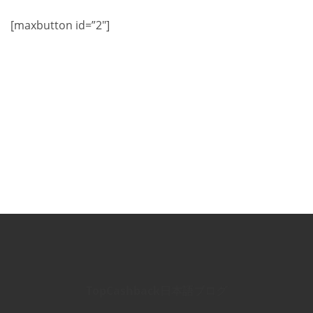
[maxbutton id=”2″]
TopCashback日本語ブログ