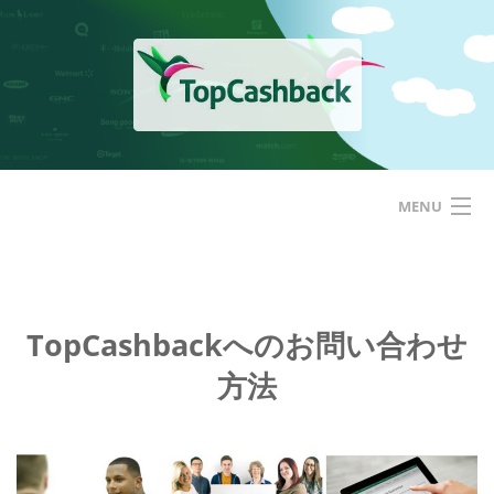
Skip
to
content
MENU
ホーム
TopCashbackアメリカ
TopCashbackへのお問い合わせ
方法
はじめての方へ
サービス
基本的な使い方